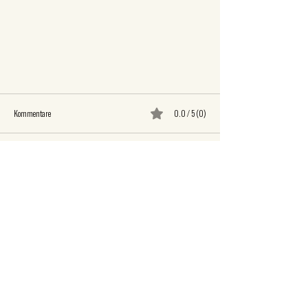
Kommentare
0.0 / 5 (0)
Kommentieren und bewerten...
DIE SUPERZAHL IST ... 100-250