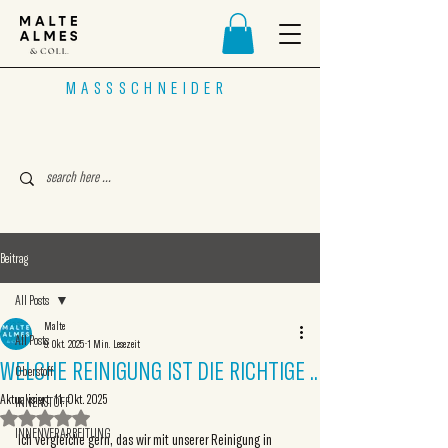
MASSSCHNEIDER
Beitrag
All Posts
Malte
All Posts
9. Okt. 2025
1 Min. Lesezeit
WELCHE REINIGUNG IST DIE RICHTIGE ..
Oberstoff
Aktualisiert:
11. Okt. 2025
INNENSTOFF
Mit NaN von 5 Sternen bewertet.
INNENVERARBEITUNG
Ich vergleiche gern, das wir mit unserer Reinigung in 