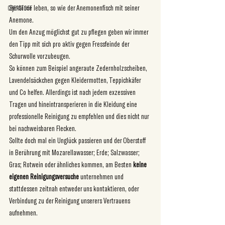
Symbiose leben, so wie der Anemonenfisch mit seiner 
OBERSTOFF
Anemone. 
Um den Anzug möglichst gut zu pflegen geben wir immer 
den Tipp mit sich pro aktiv gegen Fressfeinde der 
Schurwolle vorzubeugen. 
So können zum Beispiel angeraute Zedernholzscheiben, 
Lavendelsäckchen gegen Kleidermotten, Teppichkäfer 
und Co helfen. Allerdings ist nach jedem exzessiven 
Tragen und hineintransperieren in die Kleidung eine 
professionelle Reinigung zu empfehlen und dies nicht nur 
bei nachweisbaren Flecken. 
Sollte doch mal ein Unglück passieren und der Oberstoff 
in Berührung mit Mozarellawasser; Erde; Salzwasser; 
Gras; Rotwein oder ähnliches kommen, am Besten 
keine 
eigenen Reinigungsversuche
 unternehmen und 
stattdessen zeitnah entweder uns kontaktieren, oder 
Verbindung zu der Reinigung unserers Vertrauens 
aufnehmen.